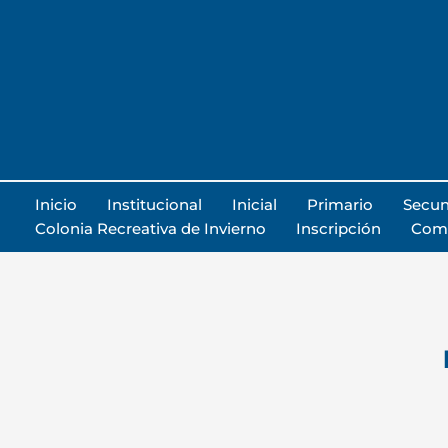
Ir
al
contenido
Inicio
Institucional
Inicial
Primario
Secun
Colonia Recreativa de Invierno
Inscripción
Com