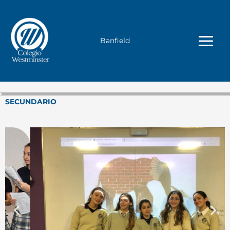
Ir
al
contenido
Banfield
SECUNDARIO