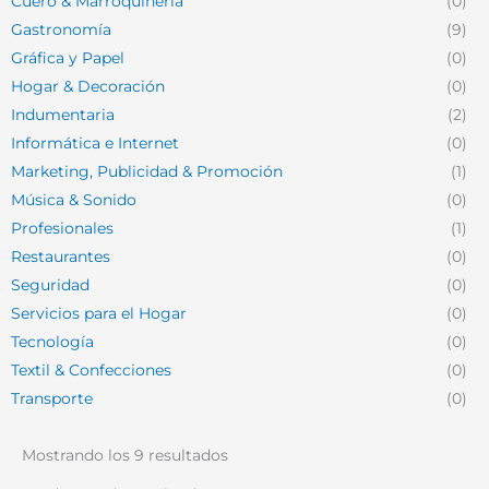
Cuero & Marroquinería
(0)
Gastronomía
(9)
Gráfica y Papel
(0)
Hogar & Decoración
(0)
Indumentaria
(2)
Informática e Internet
(0)
Marketing, Publicidad & Promoción
(1)
Música & Sonido
(0)
Profesionales
(1)
Restaurantes
(0)
Seguridad
(0)
Servicios para el Hogar
(0)
Tecnología
(0)
Textil & Confecciones
(0)
Transporte
(0)
Mostrando los 9 resultados